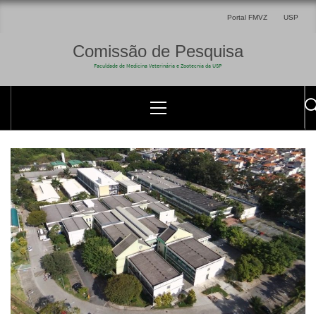
Portal FMVZ
USP
Comissão de Pesquisa
Faculdade de Medicina Veterinária e Zootecnia da USP